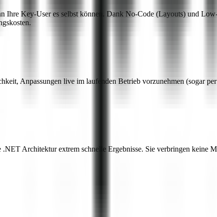
nn Ihre Key-User es selbst können. Dank No-Code (Layouts) und Low-C
ngskosten.
eit, Anpassungen live im laufenden Betrieb vorzunehmen (sogar per R
re .NET Architektur extrem schnelle Ergebnisse. Sie verbringen keine 