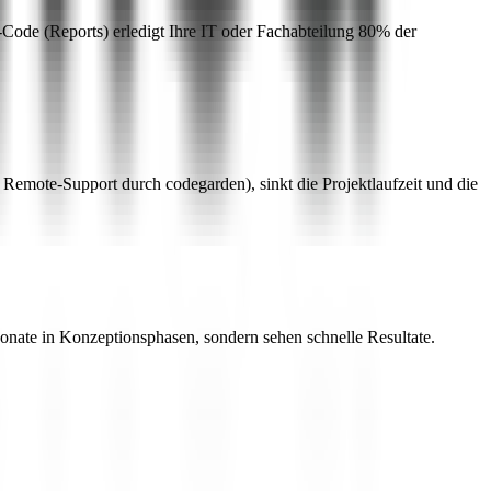
ode (Reports) erledigt Ihre IT oder Fachabteilung 80% der
emote-Support durch codegarden), sinkt die Projektlaufzeit und die
Monate in Konzeptionsphasen, sondern sehen schnelle Resultate.