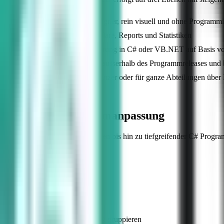
Ebene 1 Layout-Designer, rein visuell und ohne Programm
Ebene 2 Druckformulare, Reports und Statistiken
Ebene 3 Programmierung in C# oder VB.NET auf Basis v
Anpassungen liegen ausserhalb des Programmreleases und b
Einstellungen je Benutzer oder für ganze Abteilungen über 
Die Skill-Matrix
3 Ebenen der Systemanpassung
Von simplen Layout-Änderungen bis hin zu tiefgreifender C# Progra
Stufe 1 (No-Code)
Layout-Designer
Felder verschieben & gruppieren