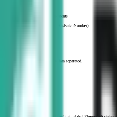
4
{
5
// Check specific customer requirements
6
if
(order.RequiresUDI && !order.HasBatchNumber)
7
return
false
;
8
}
9
}
Compilation successful. Metadata separated.
Layout Profil
Einkauf (angepasst)
Update V42.1
Customizing intakt
Auf einen Blick
Das Customizing in Kontor MED erfolgt auf drei Ebenen mit steige