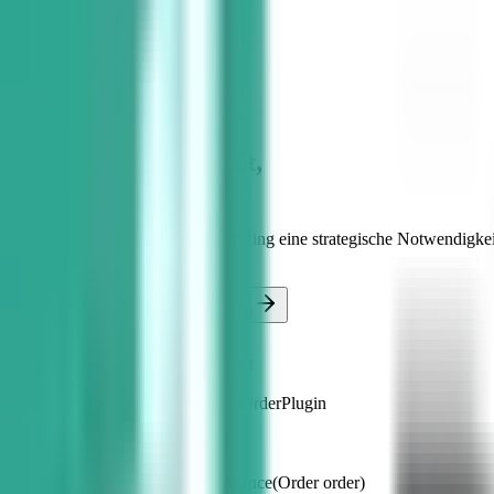
Start
Module
Customizing
ERP Customizing Framework
Maximale Flexibilität,
Null Update-Risiko
In der Medizintechnik ist Customizing eine strategische Notwendigk
(Release-Sicherheit).
Programmier-Features zeigen lassen
OrderWorkflow.cs
// Kontor MED Customizing Script
1
public class
CustomOrderRule
:
IOrderPlugin
2
{
3
public bool
ValidateMDRCompliance
(
Order
order)