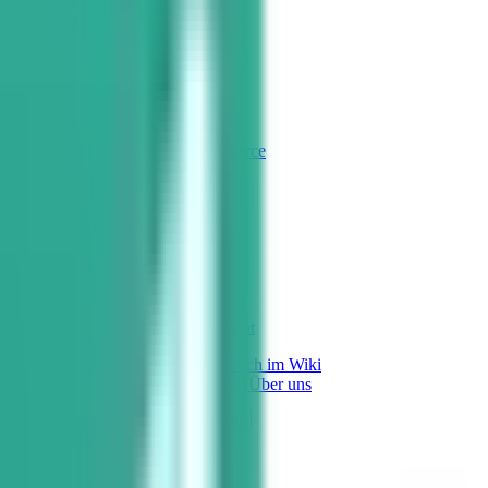
Sprechstundenbedarf
Reparaturen
Vertrieb & E-Commerce
Preisgestaltung
B2B-Shop & E-Commerce
Shopsysteme
Finanzen
Fakturierung
E-Rechnung
Dokumentenmanagement
Alle Module im Überblick
Handbuch im Wiki
Referenzen
Wiki
Blog
Podcasts
FAQ
Über uns
Laden...
Demo buchen