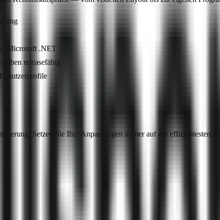
ierung
on Microsoft .NET
leiben releasefähig
Benutzerprofile
mmierung: Setzen Sie Ihre Anpassungen immer auf der effizientesten E