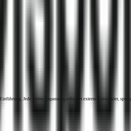
P-Einführung. Jede kleine Anpassung erfordert externe Entwickler, sp