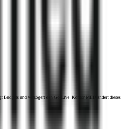
rengt Budgets und verzögert den Go-Live. Kontor MED ändert dieses