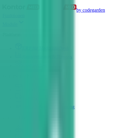
by codegarden
Funktionen
Module
Plattform
ERP für Medizintechnik
Auswertungen & Reports
Customizing
Warenwirtschaft
Lagerhaltung
Logistik
Einkauf & Bedarfsplanung
Compliance
Chargenverwaltung