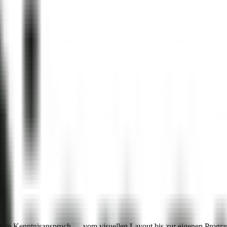
ndem Kenntnisanspruch — vom visuellen Layout bis zur eigenen Progr