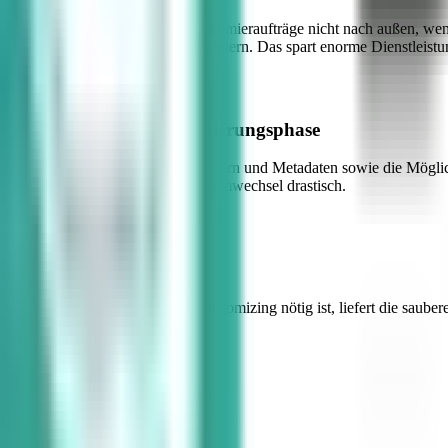
Vergeben Sie teure Programmieraufträge nicht nach außen, we
alltäglichen Anpassungen intern. Das spart enorme Dienstleistu
Beschleunigte Realisierungsphase
Durch die Trennung von Kern und Metadaten sowie die Möglichk
Time-to-Market beim Systemwechsel drastisch.
Rapid Prototyping
Wenn echtes Pro-Code Customizing nötig ist, liefert die saube
ERP
Standard-Systeme
Kostenfalle Customizing
$$$$$
Viele Monate