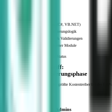
Stufe 3 (Pro-Code)
Skript- & Programm-Designer
.NET Programmierung (C#, VB.NET)
Tiefgreifende Automatisierungslogik
Spezifische Workflows & Validierungen
Bau komplett neuer, eigener Module
.NET Expertise & Supervisor Status
Zeit & Budget im Griff:
Turbo für die Realisierungsphase
Klassisches Customizing ist oft der größte Kostentreiber bei der ER
Paradigma grundlegend.
Empowered Users & Admins