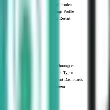
Nicht benötigte Felder ausblenden
Eigene Benutzer/Abteilungs-Profile
Echtzeit-Anpassung ohne Restart
Keine Programmierung nötig
Stufe 2 (Low-Code)
Report-Designer (SQL)
Belege (Lieferschein, Rechnung) etc.
UDI Labels & 20+ Barcode-Typen
Pivot-Charts & Management-Dashboards
Beliebige Datenbankabfragen
SQL / DB-Verständnis nötig