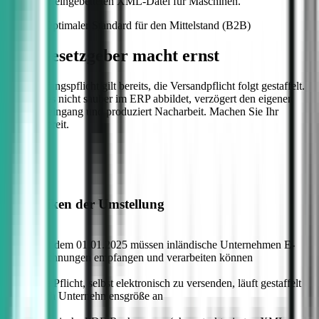
unsichtbar eingebetteten XML-Datei für Maschinen.
Einsatz: Optimaler Standard für den Mittelstand (B2B)
Der Gesetzgeber macht ernst
Die Empfangspflicht gilt bereits, die Versandpflicht folgt gestaffelt.
Wer beides nicht sauber im ERP abbildet, verzögert den eigenen
Zahlungseingang und produziert Nacharbeit. Machen Sie Ihr
System bereit.
Die Risiken der Umstellung
—
Seit dem 01.01.2025 müssen inländische Unternehmen E-
Rechnungen empfangen und verarbeiten können
—
Die Pflicht, selbst elektronisch zu versenden, läuft gestaffelt
nach Unternehmensgröße an
—