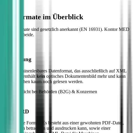
Die Formate im Überblick
Beide Formate sind gesetzlich anerkannt (EN 16931). Kontor MED
unterstützt beide.
XRechnung
Rein maschinenlesbares Datenformat, das ausschließlich auf XML
basiert. Es enthält
kein
optisches Dokumentenbild mehr und kann
von Menschen kaum noch gelesen werden.
Einsatz: Pflicht bei Behörden (B2G) & Konzernen
ZUGFeRD
Das hybride Format. Es besteht aus einer gewohnten PDF-Datei,
welche man betrachten und ausdrucken kann, sowie einer