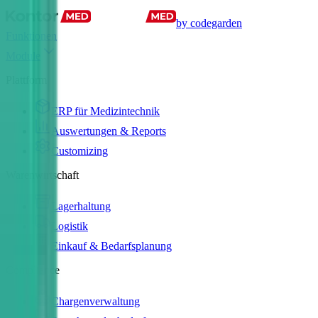
by codegarden
Funktionen
Module
Plattform
ERP für Medizintechnik
Auswertungen & Reports
Customizing
Warenwirtschaft
Lagerhaltung
Logistik
Einkauf & Bedarfsplanung
Compliance
Chargenverwaltung