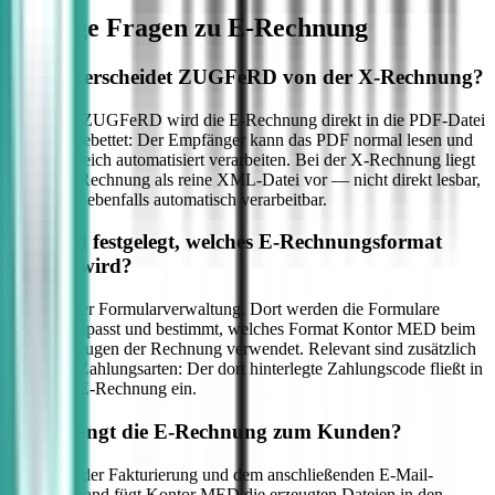
Häufige Fragen zu
E-Rechnung
Was unterscheidet ZUGFeRD von der X-Rechnung?
Bei ZUGFeRD wird die E-Rechnung direkt in die PDF-Datei
eingebettet: Der Empfänger kann das PDF normal lesen und
zugleich automatisiert verarbeiten. Bei der X-Rechnung liegt
die Rechnung als reine XML-Datei vor — nicht direkt lesbar,
aber ebenfalls automatisch verarbeitbar.
Wo wird festgelegt, welches E-Rechnungsformat
erzeugt wird?
In der Formularverwaltung. Dort werden die Formulare
angepasst und bestimmt, welches Format Kontor MED beim
Erzeugen der Rechnung verwendet. Relevant sind zusätzlich
die Zahlungsarten: Der dort hinterlegte Zahlungscode fließt in
die E-Rechnung ein.
Wie gelangt die E-Rechnung zum Kunden?
Bei der Fakturierung und dem anschließenden E-Mail-
Versand fügt Kontor MED die erzeugten Dateien in den