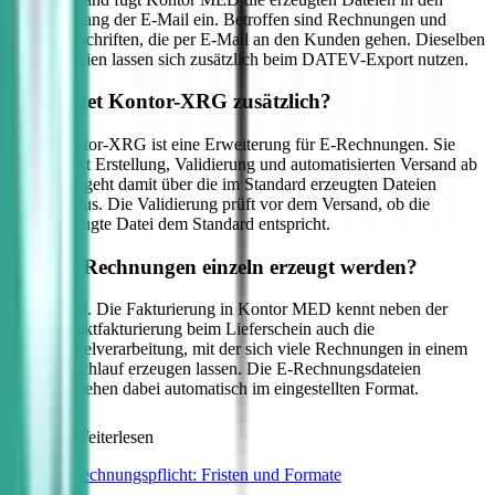
Anhang der E-Mail ein. Betroffen sind Rechnungen und
Gutschriften, die per E-Mail an den Kunden gehen. Dieselben
Dateien lassen sich zusätzlich beim DATEV-Export nutzen.
Was leistet Kontor-XRG zusätzlich?
Kontor-XRG ist eine Erweiterung für E-Rechnungen. Sie
deckt Erstellung, Validierung und automatisierten Versand ab
und geht damit über die im Standard erzeugten Dateien
hinaus. Die Validierung prüft vor dem Versand, ob die
erzeugte Datei dem Standard entspricht.
Müssen Rechnungen einzeln erzeugt werden?
Nein. Die Fakturierung in Kontor MED kennt neben der
Direktfakturierung beim Lieferschein auch die
Stapelverarbeitung, mit der sich viele Rechnungen in einem
Durchlauf erzeugen lassen. Die E-Rechnungsdateien
entstehen dabei automatisch im eingestellten Format.
Zum Weiterlesen
E-Rechnungspflicht: Fristen und Formate