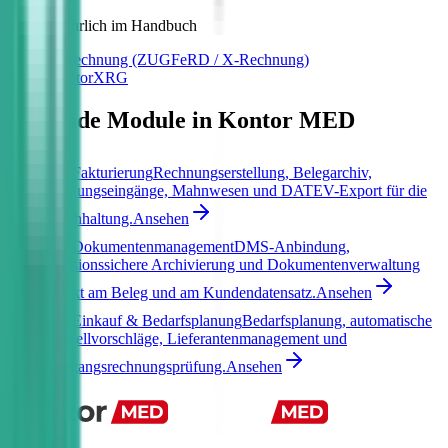
Ausführlich im Handbuch
E-Rechnung (ZUGFeRD / X-Rechnung)
KontorXRG
Passende Module in Kontor MED
Fakturierung
Rechnungserstellung, Belegarchiv,
Zahlungseingänge, Mahnwesen und DATEV-Export für die
Buchhaltung.
Ansehen
Dokumentenmanagement
DMS-Anbindung,
revisionssichere Archivierung und Dokumentenverwaltung
direkt am Beleg und am Kundendatensatz.
Ansehen
Einkauf & Bedarfsplanung
Bedarfsplanung, automatische
Bestellvorschläge, Lieferantenmanagement und
Eingangsrechnungsprüfung.
Ansehen