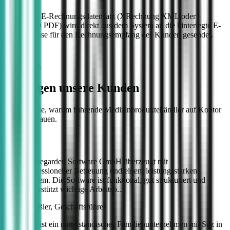
Der fertige E-Rechnungsdatensatz (XRechnung XML oder
ZUGFeRD PDF) wird direkt aus dem System an die hinterlegte E-
Mail-Adresse für den Rechnungsempfang des Kunden gesendet.
Referenzen
Das sagen unsere Kunden
Erfahren Sie, warum führende Medizinproduktehändler auf Kontor
MED vertrauen.
"codegarden Software GmbH überzeugt mit
professioneller Betreuung und einem leistungsstarken
System. Die Software ist funktional, gut strukturiert und
unterstützt wichtige Arbeitsp...
Bernd Dreßler, Geschäftsführer
Dispomed ist ein mittelständisches Familienunternehmen mit Sitz in