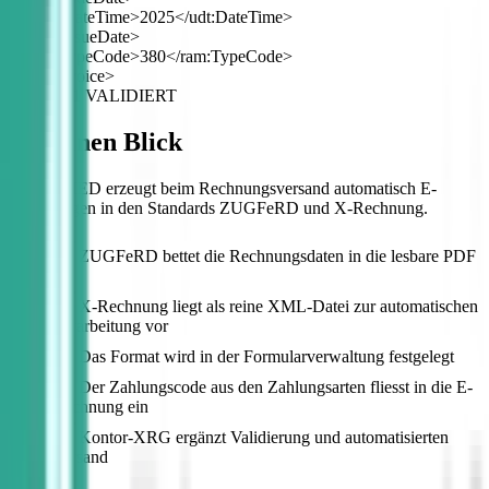
<udt:DateTime>2025</udt:DateTime>
</ram:IssueDate>
<ram:TypeCode>380</ram:TypeCode>
</ram:Invoice>
EN 16931 VALIDIERT
Auf einen Blick
Kontor MED erzeugt beim Rechnungsversand automatisch E-
Rechnungen in den Standards ZUGFeRD und X-Rechnung.
ZUGFeRD bettet die Rechnungsdaten in die lesbare PDF
ein
X-Rechnung liegt als reine XML-Datei zur automatischen
Verarbeitung vor
Das Format wird in der Formularverwaltung festgelegt
Der Zahlungscode aus den Zahlungsarten fliesst in die E-
Rechnung ein
Kontor-XRG ergänzt Validierung und automatisierten
Versand