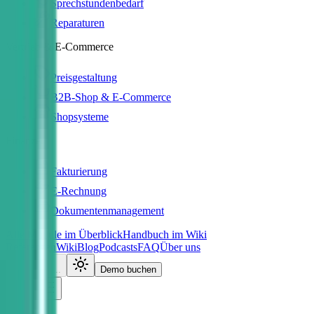
Sprechstundenbedarf
Reparaturen
Vertrieb & E-Commerce
Preisgestaltung
B2B-Shop & E-Commerce
Shopsysteme
Finanzen
Fakturierung
E-Rechnung
Dokumentenmanagement
Alle Module im Überblick
Handbuch im Wiki
Referenzen
Wiki
Blog
Podcasts
FAQ
Über uns
Laden...
Demo buchen