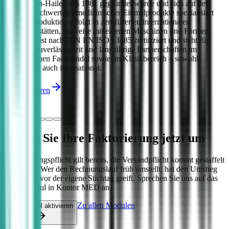
Gelnhausen-Hailer, das 1981 gegründet wurde und sich auf den
Vertrieb hochwertiger medizinischer Einmalprodukte spezialisiert
hat. Die Produktion erfolgt in zertifizierten internationalen
Fertigungsstätten, teilweise mit eigenen Maschinen und Formen.
Dispomed ist nach DIN EN ISO 13485 zertifiziert und steht für
Qualität, Zuverlässigkeit und langjährige Partnerschaften im
medizinischen Fachhandel sowie im Klinikbereich – sowohl
national als auch international.
Mehr erfahren
Stellen Sie Ihre Fakturierung jetzt um
Die Empfangspflicht gilt bereits, die Versandpflicht kommt gestaffelt
auf Sie zu. Wer den Rechnungslauf früh umstellt, hat den Umstieg
erledigt, bevor der eigene Stichtag greift. Sprechen Sie uns auf das
XRG-Modul in Kontor MED an.
Zu allen Modulen
XRG-Modul aktivieren