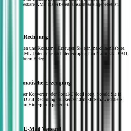
maschinenlesbare XML-Datei bereits unsichtbar eingebettet ist.
Native XRechnung
Für Behörden und Konzerne: Erzeugen Sie rein maschinenlesbare,
validierte XML-Datensätze nach der europäischen Norm EN 16931,
direkt aus Ihrem Beleg.
Vollautomatische Erzeugung
Kein externer Konverter oder Portal-Upload nötig. Sobald Sie in
Kontor MED auf 'Rechnung drucken/senden' klicken, wird die E-
Rechnung im Hintergrund generiert.
Direkter E-Mail Versand