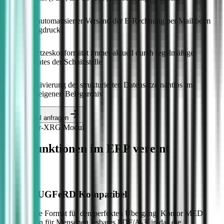
Vollautomatisierter Versand der E-Rechnung per Mail beim
Belegdruck
Gesetzeskonformität immer aktuell durch regelmäßige
Updates der Schnittstelle
Archivierung der strukturierten Datensätze nahtlos im
hauseigenen Belegarchiv
XRG-Modul anfragen
Das Kontor-XRG Modul
Alle Funktionen im ERP vereint
100% ZUGFeRD Kompatibel
Das hybride Format für den perfekten Übergang: Kontor MED
generiert ein für Menschen lesbares PDF/A-3, in das die