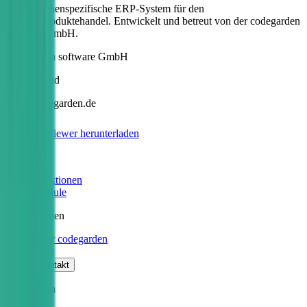
Das branchenspezifische ERP-System für den
Medizinproduktehandel. Entwickelt und betreut von der codegarden
software GmbH.
codegarden software GmbH
Deutschland
info@codegarden.de
TeamViewer herunterladen
Produkt
Funktionen
Module
Unternehmen
Über codegarden
Blog
Kontakt
Ressourcen