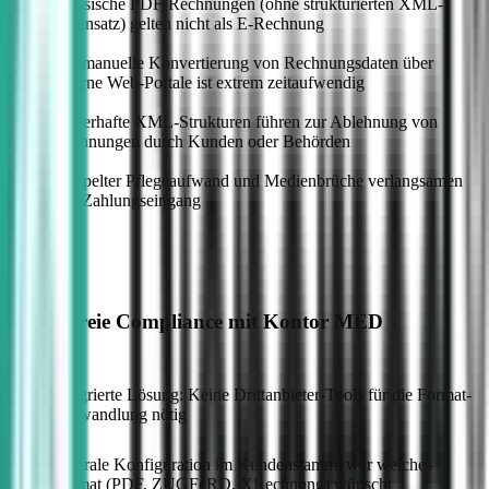
Klassische PDF-Rechnungen (ohne strukturierten XML-
Datensatz) gelten nicht als E-Rechnung
—
Die manuelle Konvertierung von Rechnungsdaten über
externe Web-Portale ist extrem zeitaufwendig
—
Fehlerhafte XML-Strukturen führen zur Ablehnung von
Rechnungen durch Kunden oder Behörden
—
Doppelter Pflegeaufwand und Medienbrüche verlangsamen
den Zahlungseingang
Sorgenfreie Compliance mit Kontor MED
Integrierte Lösung: Keine Drittanbieter-Tools für die Format-
Umwandlung nötig
Zentrale Konfiguration im Kundenstamm, wer welches
Format (PDF, ZUGFeRD, XRechnung) wünscht