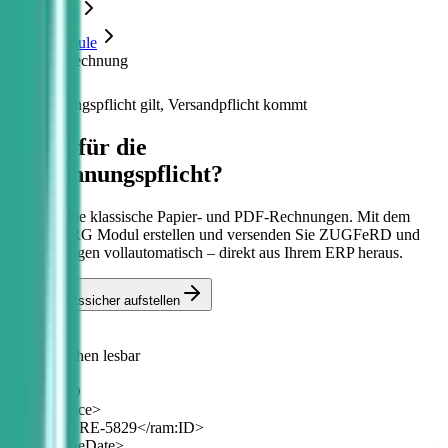
Start
Module
E-Rechnung
Empfangspflicht gilt, Versandpflicht kommt
Bereit für die
E-Rechnungspflicht?
Ersetzen Sie klassische Papier- und PDF-Rechnungen. Mit dem
Kontor-XRG Modul erstellen und versenden Sie ZUGFeRD und
XRechnungen vollautomatisch – direkt aus Ihrem ERP heraus.
Jetzt rechtssicher aufstellen
RE-58291
PDF
Für Menschen lesbar
<xml>
ZUGFeRD
<ram:Invoice>
<ram:ID>RE-5829</ram:ID>
<ram:IssueDate>