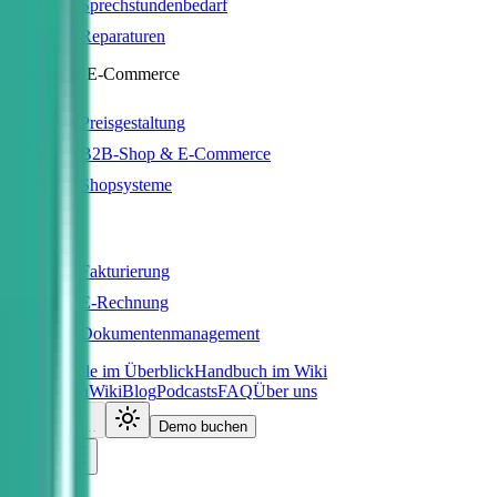
Sprechstundenbedarf
Reparaturen
Vertrieb & E-Commerce
Preisgestaltung
B2B-Shop & E-Commerce
Shopsysteme
Finanzen
Fakturierung
E-Rechnung
Dokumentenmanagement
Alle Module im Überblick
Handbuch im Wiki
Referenzen
Wiki
Blog
Podcasts
FAQ
Über uns
Laden...
Demo buchen