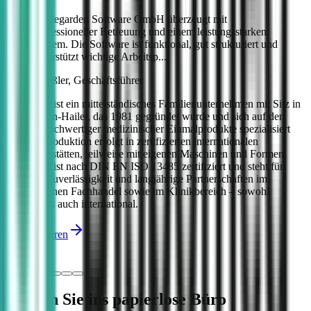
"codegarden Software GmbH überzeugt mit
professioneller Betreuung und einem leistungsstarken
System. Die Software ist funktional, gut strukturiert und
unterstützt wichtige Arbeitsp...
Bernd Dreßler, Geschäftsführer
Dispomed ist ein mittelständisches Familienunternehmen mit Sitz in
Gelnhausen-Hailer, das 1981 gegründet wurde und sich auf den
Vertrieb hochwertiger medizinischer Einmalprodukte spezialisiert
hat. Die Produktion erfolgt in zertifizierten internationalen
Fertigungsstätten, teilweise mit eigenen Maschinen und Formen.
Dispomed ist nach DIN EN ISO 13485 zertifiziert und steht für
Qualität, Zuverlässigkeit und langjährige Partnerschaften im
medizinischen Fachhandel sowie im Klinikbereich – sowohl
national als auch international.
Mehr erfahren
Starten Sie ins papierlose Büro