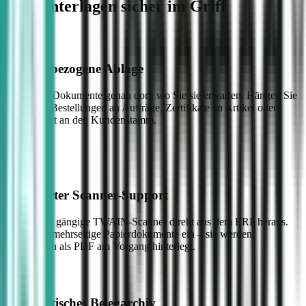
Alle Unterlagen sicher im Griff
Kontextbezogene Ablage
Sie finden Dokumente genau dort, wo Sie sie erwarten. Hängen Sie
gescannte Bestellungen an Aufträge, Zertifikate an Artikel oder
Mails direkt an den Kundenstamm.
Integrierter Scanner-Support
Nutzen Sie gängige TWAIN-Scanner direkt aus dem ERP heraus.
Legen Sie mehrseitige Papierdokumente ein – sie werden
automatisch als PDF am Vorgang hinterlegt.
Automatisches Belegarchiv