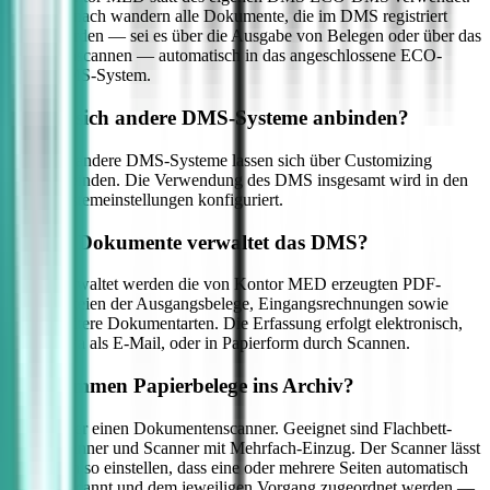
Danach wandern alle Dokumente, die im DMS registriert
werden — sei es über die Ausgabe von Belegen oder über das
Einscannen — automatisch in das angeschlossene ECO-
DMS-System.
Lassen sich andere DMS-Systeme anbinden?
Ja, andere DMS-Systeme lassen sich über Customizing
anbinden. Die Verwendung des DMS insgesamt wird in den
Systemeinstellungen konfiguriert.
Welche Dokumente verwaltet das DMS?
Verwaltet werden die von Kontor MED erzeugten PDF-
Dateien der Ausgangsbelege, Eingangsrechnungen sowie
weitere Dokumentarten. Die Erfassung erfolgt elektronisch,
etwa als E-Mail, oder in Papierform durch Scannen.
Wie kommen Papierbelege ins Archiv?
Über einen Dokumentenscanner. Geeignet sind Flachbett-
Scanner und Scanner mit Mehrfach-Einzug. Der Scanner lässt
sich so einstellen, dass eine oder mehrere Seiten automatisch
gescannt und dem jeweiligen Vorgang zugeordnet werden —