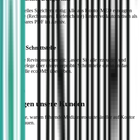
Kein manuelles Speichern nötig: Alle aus Kontor MED erzeugten
Dokumente (Rechnungen, Lieferscheine) landen vollautomatisch als
durchsuchbares PDF im Archiv.
ecoDMS Schnittstelle
Für höchste Revisionssicherheit: Lassen Sie alle erzeugten und
erfassten Belege über unsere erprobte Schnittstelle direkt an das
professionelle ecoDMS übergeben.
Referenzen
Das sagen unsere Kunden
Erfahren Sie, warum führende Medizinproduktehändler auf Kontor
MED vertrauen.