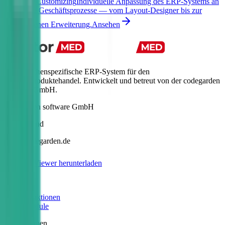
Customizing
Individuelle Anpassung des ERP-Systems an
Ihre Geschäftsprozesse — vom Layout-Designer bis zur
eigenen Erweiterung.
Ansehen
Das branchenspezifische ERP-System für den
Medizinproduktehandel. Entwickelt und betreut von der codegarden
software GmbH.
codegarden software GmbH
Deutschland
info@codegarden.de
TeamViewer herunterladen
Produkt
Funktionen
Module
Unternehmen