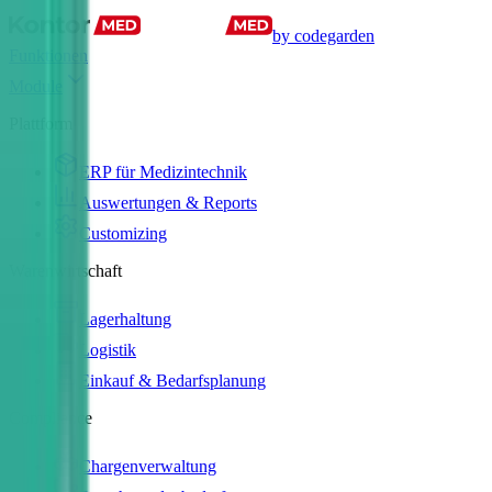
by codegarden
Funktionen
Module
Plattform
ERP für Medizintechnik
Auswertungen & Reports
Customizing
Warenwirtschaft
Lagerhaltung
Logistik
Einkauf & Bedarfsplanung
Compliance
Chargenverwaltung