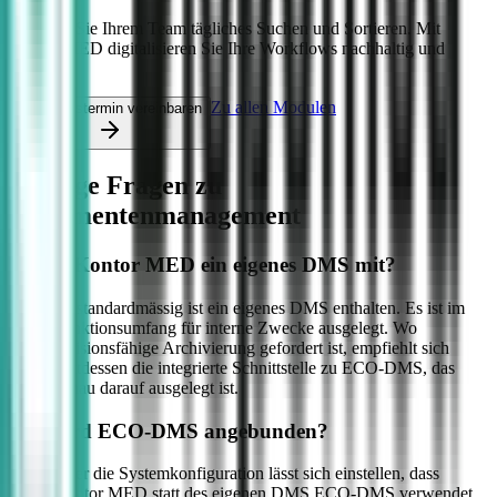
Ersparen Sie Ihrem Team tägliches Suchen und Sortieren. Mit
Kontor MED digitalisieren Sie Ihre Workflows nachhaltig und
sicher.
Zu allen Modulen
Beratungstermin vereinbaren
Häufige Fragen zu
Dokumentenmanagement
Bringt Kontor MED ein eigenes DMS mit?
Ja, standardmässig ist ein eigenes DMS enthalten. Es ist im
Funktionsumfang für interne Zwecke ausgelegt. Wo
revisionsfähige Archivierung gefordert ist, empfiehlt sich
stattdessen die integrierte Schnittstelle zu ECO-DMS, das
genau darauf ausgelegt ist.
Wie wird ECO-DMS angebunden?
Über die Systemkonfiguration lässt sich einstellen, dass
Kontor MED statt des eigenen DMS ECO-DMS verwendet.