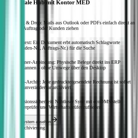
Der digitale Hub mit Kontor MED
Drag & Drop: Mails aus Outlook oder PDFs einfach direkt an
den Auftrag oder Kunden ziehen
Kontext: Ein Dokument erbt automatisch Schlagworte
(Kunden-Nr., Auftrags-Nr.) für die Suche
Scanner-Anbindung: Physische Belege direkt ins ERP
einscannen – ohne Umwege über den Desktop
Auto-Archiv: Jede gedruckte/gesendete Rechnung ist sofort
und unveränderbar archiviert
Revisionssicherheit: Nahtloser Sync mit ecoDMS stellt
Steuerprüfer und Wirtschaftsprüfer zufrieden
DMS im System ansehen
DMS & Archivierung