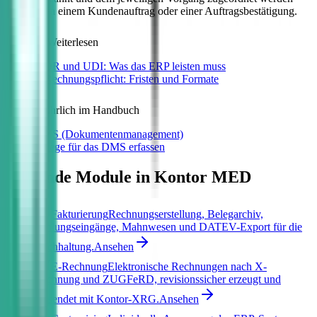
etwa einem Kundenauftrag oder einer Auftragsbestätigung.
Zum Weiterlesen
MDR und UDI: Was das ERP leisten muss
E-Rechnungspflicht: Fristen und Formate
Ausführlich im Handbuch
DMS (Dokumentenmanagement)
Belege für das DMS erfassen
Passende Module in Kontor MED
Fakturierung
Rechnungserstellung, Belegarchiv,
Zahlungseingänge, Mahnwesen und DATEV-Export für die
Buchhaltung.
Ansehen
E-Rechnung
Elektronische Rechnungen nach X-
Rechnung und ZUGFeRD, revisionssicher erzeugt und
versendet mit Kontor-XRG.
Ansehen