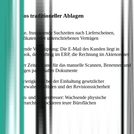
Das Chaos traditioneller Ablagen
—
Lange, frustrierende Suchzeiten nach Lieferscheinen,
Zertifikaten oder unterschriebenen Verträgen
—
Fehlende Verknüpfung: Die E-Mail des Kunden liegt in
Outlook, der Auftrag im ERP, die Rechnung im Aktenordner
—
Hoher Zeitaufwand für das manuelle Scannen, Benennen und
Ablegen papierhafter Dokumente
—
Schwierigkeiten bei der Einhaltung gesetzlicher
Aufbewahrungsfristen und der Revisionssicherheit
—
Raum- und Kostenfresser: Wachsende physische
Papierarchive blockieren teure Büroflächen