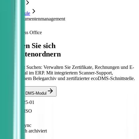
Start
Module
Dokumentenmanagement
Paperless Office
Befreien Sie sich
von Aktenordnern
Finden statt Suchen: Verwalten Sie Zertifikate, Rechnungen und E-
Mails zentral im ERP. Mit integriertem Scanner-Support,
automatischem Belegarchiv und zertifizierter ecoDMS-Schnittstelle.
Live-Demo DMS-Modul
RE-2025-01
CERT-ISO
ecoDMS Sync
Automatisch archiviert