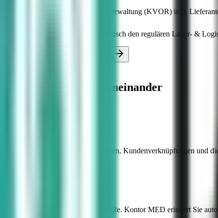
Klare Kostenvoranschlags-Verwaltung (KVOR) inkl. Lieferan
Rückversand triggert automatisch den regulären Lager- & Logis
Service-Management in Action sehen
Service im Detail
Alle Schritte greifen ineinander
Digitale Geräteakte
Alle Spezifikationen, Seriennummern, Kundenverknüpfungen und die k
Proaktive Wartung
Hinterlegen Sie individuelle Intervalle. Kontor MED erinnert Sie auto