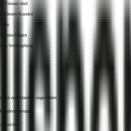
im Einsatz sind
ufriedenen Kunden
turen
nvoranschlägen
ystem-Verknüpfung
Kunden und Standort zugeordnet
n Kundenbetreuung
ceberichte