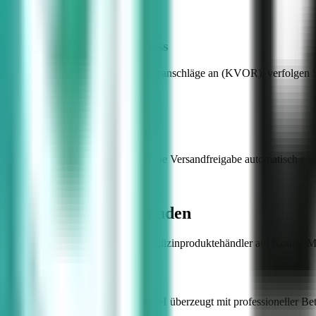
Transparenter KVA-Prozess
Fordern Sie Lieferanten-Kostenvoranschläge an (KVOR), verfolgen Sie
Integrierter Rückversand
Nach erfolgter Reparatur triggert die Versandfreigabe automatisch ei
Referenzen
Das sagen unsere Kunden
Erfahren Sie, warum führende Medizinproduktehändler auf Kontor 
"codegarden Software GmbH überzeugt mit professioneller Betreu