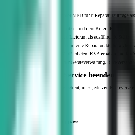
Auf einen Blick
Die Reparaturabwicklung in Kontor MED führt Reparaturaufträge als
Auftragsnummer automatisch mit dem Kürzel RP
Kunde als Auftraggeber, Lieferant als ausführende Stelle
Externe Dienstleister und interne Reparaturabteilung gleic
Statuskennzeichen KVOR erbeten, KVA erhalten und KVA 
Gerätezuweisung aus der Geräteverwaltung, Rückversand 
Zettelwirtschaft im Service beenden
Wer technische Medizinprodukte betreut, muss jederzeit Nachweise 
Der klassische Service-Engpass
—