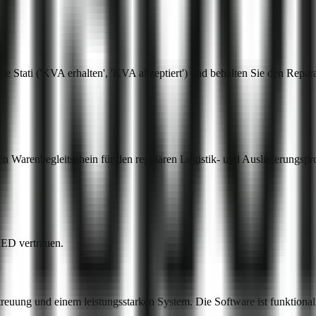
 Stati ('KVA erhalten', 'KVA akzeptiert') und behalten Sie den Repara
nen Warenbegleitschein für den regulären Logistik- und Auslieferungspr
MED vertrauen.
ung und einem leistungsstarken System. Die Software ist funktional, gu