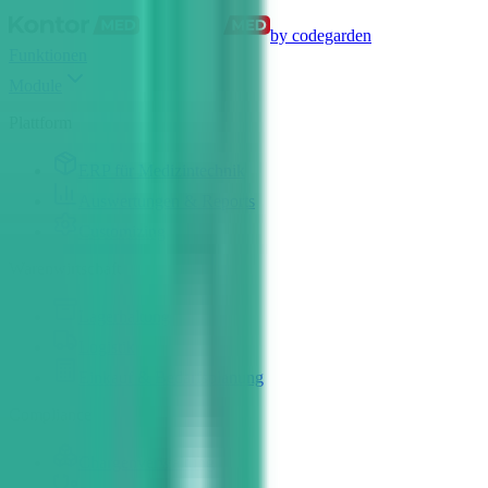
by codegarden
Funktionen
Module
Plattform
ERP für Medizintechnik
Auswertungen & Reports
Customizing
Warenwirtschaft
Lagerhaltung
Logistik
Einkauf & Bedarfsplanung
Compliance
Chargenverwaltung