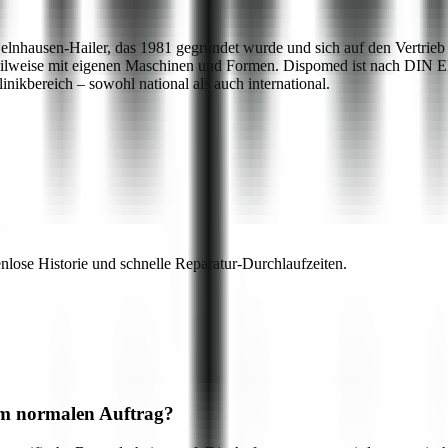
elnhausen-Hailer, das 1981 gegründet wurde und sich auf den Vertrieb 
n, teilweise mit eigenen Maschinen und Formen. Dispomed ist nach DIN EN
nikbereich – sowohl national als auch international.
lose Historie und schnelle Reparatur-Durchlaufzeiten.
nem normalen Auftrag?