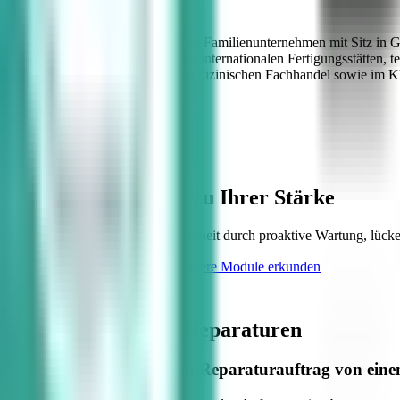
Bernd Dreßler, Geschäftsführer
Dispomed ist ein mittelständisches Familienunternehmen mit Sitz in G
Produktion erfolgt in zertifizierten internationalen Fertigungsstätte
langjährige Partnerschaften im medizinischen Fachhandel sowie im Kli
Mehr erfahren
Machen Sie Service zu Ihrer Stärke
Erhöhen Sie die Kundenzufriedenheit durch proaktive Wartung, lücken
Andere Module erkunden
Service-Workflow besprechen
Häufige Fragen zu
Reparaturen
Wie unterscheidet sich ein Reparaturauftrag von ei