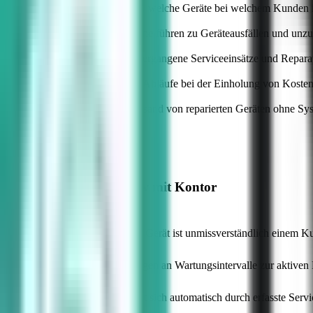
Keine zentrale Übersicht, welche Geräte bei welchem Kunden 
—
Verpasste Wartungstermine führen zu Geräteausfällen und unz
—
Fehlende Historie über vergangene Serviceeinsätze und Repara
—
Unklare und ineffiziente Abläufe bei der Einholung von Koste
—
Fehleranfälliger Rückversand von reparierten Geräten ohne S
Der integrierte Workflow mit Kontor
Volle Transparenz: Jedes Gerät ist unmissverständlich einem 
Systematische Erinnerungen an Wartungsintervalle zur aktive
Die Wartungshistorie füllt sich automatisch durch erfasste Servi