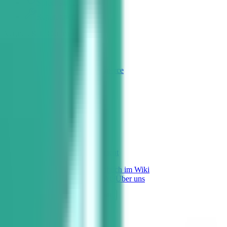
Sprechstundenbedarf
Reparaturen
Vertrieb & E-Commerce
Preisgestaltung
B2B-Shop & E-Commerce
Shopsysteme
Finanzen
Fakturierung
E-Rechnung
Dokumentenmanagement
Alle Module im Überblick
Handbuch im Wiki
Referenzen
Wiki
Blog
Podcasts
FAQ
Über uns
Laden...
Demo buchen