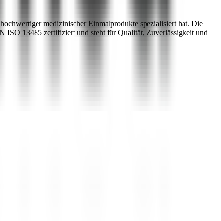
hochwertiger medizinischer Einmalprodukte spezialisiert hat. Die
 ISO 13485 zertifiziert und steht für Qualität, Zuverlässigkeit und