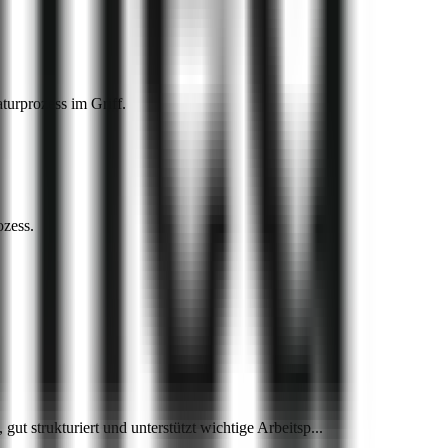
turprozess im Griff.
ozess.
t strukturiert und unterstützt wichtige Arbeitsp...