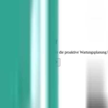
Start
Module
Reparaturen
Geräte, Service & Reparatur
Den gesamten
Lebenszyklus im Griff
Von der lückenlosen Geräteakte über die proaktive Wartungsplanung 
Logistik- & Service-Demo anfragen
Wartung Fällig
SN: 849921-X
KVA erteilt
Lieferant
KVOR-102
Status
Freigegeben