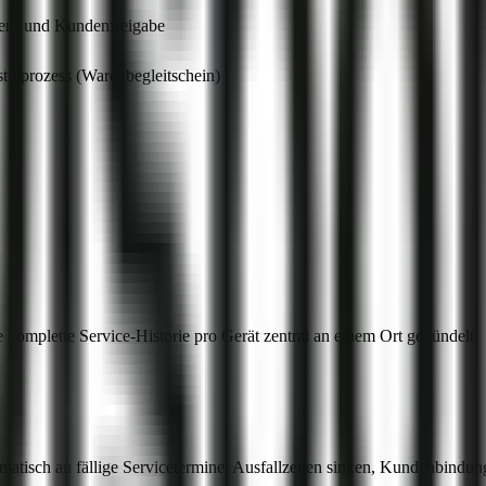
ten- und Kundenfreigabe
tikprozess (Warenbegleitschein)
omplette Service-Historie pro Gerät zentral an einem Ort gebündelt.
matisch an fällige Servicetermine. Ausfallzeiten sinken, Kundenbindung